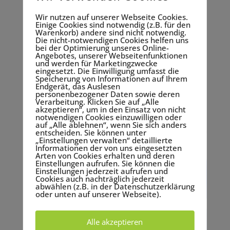
zum Erfolg werden – 4 aktuelle
Veranstaltungstrends für 2019
Wir nutzen auf unserer Webseite Cookies.
Einige Cookies sind notwendig (z.B. für den
18.12.2018
Warenkorb) andere sind nicht notwendig.
Die nicht-notwendigen Cookies helfen uns
Sie möchten im kommenden Jahr eine
bei der Optimierung unseres Online-
Veranstaltung organisieren, Ihren Gästen etwas
Angebotes, unserer Webseitenfunktionen
und werden für Marketingzwecke
Besonderes bieten und dabei keinen Trend
eingesetzt. Die Einwilligung umfasst die
Speicherung von Informationen auf Ihrem
verpassen? Dann sollten Sie unbedingt die
Endgerät, das Auslesen
gefragtesten Highlights der nächsten Monate
personenbezogener Daten sowie deren
Verarbeitung. Klicken Sie auf „Alle
kennen. Denn mit einer guten Portion
akzeptieren“, um in den Einsatz von nicht
notwendigen Cookies einzuwilligen oder
Hintergrundwissen und...
auf „Alle ablehnen“, wenn Sie sich anders
mehr lesen
entscheiden. Sie können unter
„Einstellungen verwalten“ detaillierte
Informationen der von uns eingesetzten
Arten von Cookies erhalten und deren
Einstellungen aufrufen. Sie können die
Einstellungen jederzeit aufrufen und
Cookies auch nachträglich jederzeit
abwählen (z.B. in der Datenschutzerklärung
oder unten auf unserer Webseite).
Alle akzeptieren