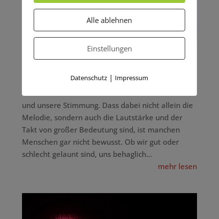
Alle ablehnen
Einstellungen
5 Faktoren, welche die Tonqualität
beeinflussen
|
20.11.2018
Datenschutz
Impressum
Musik und Töne beeinflussen unser Wohlbefinden
und unsere Stimmung. Dass dabei nicht allein die
Melodie, sondern auch die Lautstärke und der
Takt von großer Bedeutung sind, ist manchen
Menschen gar nicht bewusst. Ob wir gut oder
schlecht gelaunt sind, uns behaglich...
mehr lesen