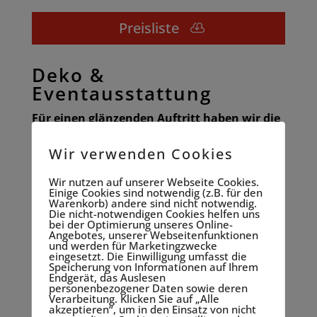
Preisliste
Deko &
Eventausstattung
Für einen glänzenden Auftritt haben wir die
Lösung!
Wir verwenden Cookies
Gerne liefern wir Ihnen neben den technischen
Geräten auch Dekoelemente wie
Wir nutzen auf unserer Webseite Cookies.
Einige Cookies sind notwendig (z.B. für den
Teppichböden, Vorhänge oder Verkleidungen –
Warenkorb) andere sind nicht notwendig.
Die nicht-notwendigen Cookies helfen uns
natürlich in zertifizierter Profiqualität!
bei der Optimierung unseres Online-
Angebotes, unserer Webseitenfunktionen
und werden für Marketingzwecke
Für Sie bietet dies den großen Vorteil, dass Sie
eingesetzt. Die Einwilligung umfasst die
nur einen Ansprechpartner haben! Sie müssen
Speicherung von Informationen auf Ihrem
Endgerät, das Auslesen
keine weiteren Gewerke koordinieren.
personenbezogener Daten sowie deren
Verarbeitung. Klicken Sie auf „Alle
akzeptieren“, um in den Einsatz von nicht
Gerne bieten wir Ihnen im persönlichem