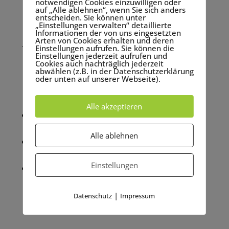
notwendigen Cookies einzuwilligen oder
Gespräch verschiedene Lösungen an!
auf „Alle ablehnen“, wenn Sie sich anders
entscheiden. Sie können unter
„Einstellungen verwalten“ detaillierte
Darüber hinaus haben wir in den letzten
Informationen der von uns eingesetzten
Arten von Cookies erhalten und deren
Jahren stetig in den Bereich Event-Ausstattung
Einstellungen aufrufen. Sie können die
investiert, um Ihnen ein noch größeres
Einstellungen jederzeit aufrufen und
Cookies auch nachträglich jederzeit
Portfolio für Ihre Veranstaltung aus einer
abwählen (z.B. in der Datenschutzerklärung
oder unten auf unserer Webseite).
Hand anbieten zu können.
Einen Auszug aus unserem Programm:
Alle akzeptieren
Verstromung von Veranstaltungen und
Cateringbereichen – Ohne Strom geht nichts!
Alle ablehnen
Ruck-Zuck-Pavillions – in verschiedenen
Größen und in großer Anzahl
Einstellungen
Interaktive Rednerpulte und Event-Möbel
|
Datenschutz
Impressum