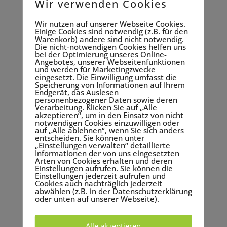
Wir verwenden Cookies
Wir nutzen auf unserer Webseite Cookies.
Mobil, mobiler, Mobilbühne – von
Einige Cookies sind notwendig (z.B. für den
Veranstaltungen nicht mehr
Warenkorb) andere sind nicht notwendig.
wegzudenken!
Die nicht-notwendigen Cookies helfen uns
bei der Optimierung unseres Online-
22.10.2019
Angebotes, unserer Webseitenfunktionen
und werden für Marketingzwecke
Was wären besondere Events, Konzerte oder
eingesetzt. Die Einwilligung umfasst die
Speicherung von Informationen auf Ihrem
Stadtfeste ohne Bühne! Kaum eine Darbietung,
Endgerät, das Auslesen
Vorführung oder Präsentation wäre möglich. Doch
personenbezogener Daten sowie deren
Verarbeitung. Klicken Sie auf „Alle
wer eine Bühne einsetzen will, muss ein paar
akzeptieren“, um in den Einsatz von nicht
notwendigen Cookies einzuwilligen oder
wichtige Dinge beachten. Nur mit genauer
auf „Alle ablehnen“, wenn Sie sich anders
Planung und der richtigen Vorbereitung lassen...
entscheiden. Sie können unter
„Einstellungen verwalten“ detaillierte
mehr lesen
Informationen der von uns eingesetzten
Arten von Cookies erhalten und deren
Einstellungen aufrufen. Sie können die
Einstellungen jederzeit aufrufen und
Cookies auch nachträglich jederzeit
abwählen (z.B. in der Datenschutzerklärung
oder unten auf unserer Webseite).
Alle akzeptieren