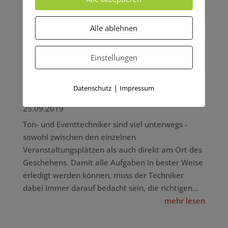
Alle ablehnen
Einstellungen
|
Datenschutz
Impressum
Die magischen 5 – diese Utensilien
haben Tontechniker immer zur Hand
25.09.2019
Ton- und Eventtechniker sind viel unterwegs -
sowohl zwischen den einzelnen
Veranstaltungsplätzen als auch direkt am Ort des
Geschehens. Damit alle Aufgaben in bester Weise
erledigt werden können, muss der Techniker
dabei immer darauf bedacht sein, die richtigen...
mehr lesen