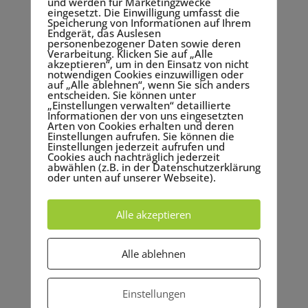
und werden für Marketingzwecke
Im Idealfall sollte das Beleuchtungsset vielfältig sein
eingesetzt. Die Einwilligung umfasst die
und unterschiedliche Technik (Scheinwerfer, LED-
Speicherung von Informationen auf Ihrem
Endgerät, das Auslesen
Spots, Moving-Lights, Effekte usw.) beinhalten.
personenbezogener Daten sowie deren
Verarbeitung. Klicken Sie auf „Alle
akzeptieren“, um in den Einsatz von nicht
notwendigen Cookies einzuwilligen oder
auf „Alle ablehnen“, wenn Sie sich anders
Tipp Nr. 3: Nutzen Sie gute
entscheiden. Sie können unter
Scheinwerfer!
„Einstellungen verwalten“ detaillierte
Informationen der von uns eingesetzten
Arten von Cookies erhalten und deren
Gute Scheinwerfer sind das A und O bei jeder
Einstellungen aufrufen. Sie können die
Beleuchtung
. Denn egal ob Orchester, Musik-Band
Einstellungen jederzeit aufrufen und
Cookies auch nachträglich jederzeit
oder Redner – die Akteure auf der Bühne sollen
abwählen (z.B. in der Datenschutzerklärung
oder unten auf unserer Webseite).
stets im Fokus stehen und lichttechnisch
hervorgehoben werden. Dies lässt sich nur mit den
richtigen Scheinwerfern erreichen. Achten Sie dabei
Alle akzeptieren
aber immer auch darauf, dass die Personen auf der
Bühne nicht geblendet werden!
Alle ablehnen
Einstellungen
Tipp Nr. 4: Uplighting!