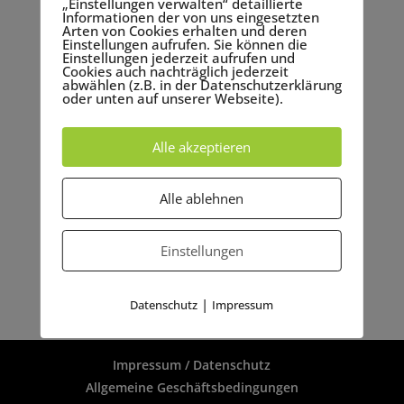
„Einstellungen verwalten“ detaillierte
Informationen der von uns eingesetzten
Besondere Veranstaltungstechnik –
Arten von Cookies erhalten und deren
Ein Überblick über unsere Produkte
Einstellungen aufrufen. Sie können die
und Dienstleistungen
Einstellungen jederzeit aufrufen und
29.01. 2019
|
Allgemein
,
Bühnentechnik
,
Cookies auch nachträglich jederzeit
abwählen (z.B. in der Datenschutzerklärung
Lichttechnik
,
Tontechnik
,
Veranstaltungsplanung
,
oder unten auf unserer Webseite).
Veranstaltungstechnik
Alle akzeptieren
Wir von Rome bieten unseren Kunden eine
Vielzahl von hochwertigen Produkten und
Alle ablehnen
Dienstleistungen an. Unser Ziel ist es, dass jedes
Event zu einem ganz besonderen Erlebnis wird.
Mit unserer Arbeit und unserem Know-how
Einstellungen
möchten wir dazu beitragen, dass sich alle
Gäste...
|
Datenschutz
Impressum
Impressum / Datenschutz
Allgemeine Geschäftsbedingungen