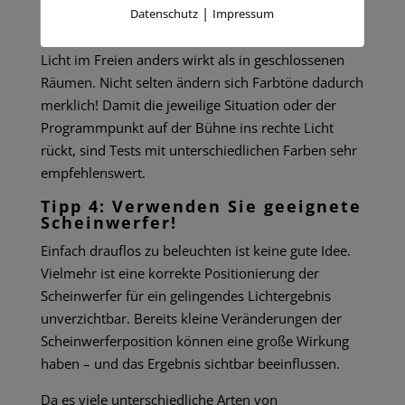
|
Sie hier – wie generell bei allen Überlegungen
Datenschutz
Impressum
bezüglich der richtigen Farben – immer daran, dass
Licht im Freien anders wirkt als in geschlossenen
Räumen. Nicht selten ändern sich Farbtöne dadurch
merklich! Damit die jeweilige Situation oder der
Programmpunkt auf der Bühne ins rechte Licht
rückt, sind Tests mit unterschiedlichen Farben sehr
empfehlenswert.
Tipp 4: Verwenden Sie geeignete
Scheinwerfer!
Einfach drauflos zu beleuchten ist keine gute Idee.
Vielmehr ist eine korrekte Positionierung der
Scheinwerfer für ein gelingendes Lichtergebnis
unverzichtbar. Bereits kleine Veränderungen der
Scheinwerferposition können eine große Wirkung
haben – und das Ergebnis sichtbar beeinflussen.
Da es viele unterschiedliche Arten von