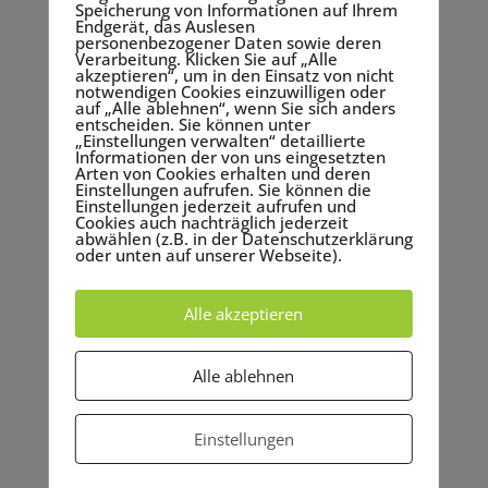
die Musik abgestimmt sein? Sind wechselnde
Speicherung von Informationen auf Ihrem
Endgerät, das Auslesen
Scheinwerferpositionen gewünscht? Und möchten
personenbezogener Daten sowie deren
Sie die Besucher Ihrer Veranstaltung eventuell zu
Verarbeitung. Klicken Sie auf „Alle
akzeptieren“, um in den Einsatz von nicht
einem bestimmten Zeitpunkt durch einen visuellen
notwendigen Cookies einzuwilligen oder
auf „Alle ablehnen“, wenn Sie sich anders
Spezialeffekt der
Lichttechnik
verblüffen? All diese
entscheiden. Sie können unter
Punkte sind wichtig, um später die passenden
„Einstellungen verwalten“ detaillierte
Informationen der von uns eingesetzten
Beleuchtungsvarianten zu finden.
Arten von Cookies erhalten und deren
Einstellungen aufrufen. Sie können die
Tipp 3: Finden Sie die optimale
Einstellungen jederzeit aufrufen und
Cookies auch nachträglich jederzeit
Farbe!
abwählen (z.B. in der Datenschutzerklärung
oder unten auf unserer Webseite).
Damit beim Licht alles stimmt, spielt auch die
Farbwahl eine große Rolle: Ist warmes Licht
Alle akzeptieren
gewünscht oder möchten Sie einen Gegenstand
bzw. eine Person kristallklar ausleuchten, um eine
optische Aussage zu treffen? Welche Stimmung
Alle ablehnen
möchten Sie beim Zuschauer hervorrufen?
Manchmal sind auch ganz bestimmte Farben
Einstellungen
erwünscht, die sich aus der Corporate Identity des
veranstaltenden Unternehmens ergeben. Denken