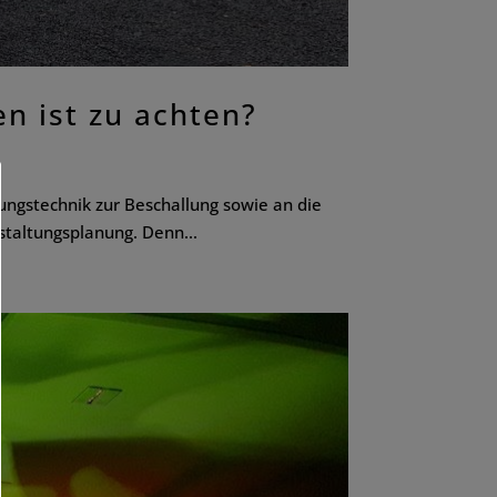
n ist zu achten?
ungstechnik zur Beschallung sowie an die
taltungsplanung. Denn...