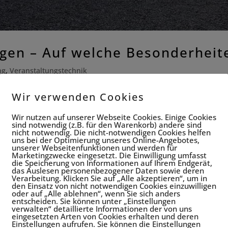
gen – Auf welche Besonderheite
ng
,
Veranstaltungstechnik
t zunächst vor allem an die optische Gestaltung, an Veranstalt
Wir verwenden Cookies
vents im Freien benötigen eine deutlich weitergehende Verans
Wir nutzen auf unserer Webseite Cookies. Einige Cookies
sind notwendig (z.B. für den Warenkorb) andere sind
nicht notwendig. Die nicht-notwendigen Cookies helfen
uns bei der Optimierung unseres Online-Angebotes,
unserer Webseitenfunktionen und werden für
Marketingzwecke eingesetzt. Die Einwilligung umfasst
die Speicherung von Informationen auf Ihrem Endgerät,
das Auslesen personenbezogener Daten sowie deren
Verarbeitung. Klicken Sie auf „Alle akzeptieren“, um in
den Einsatz von nicht notwendigen Cookies einzuwilligen
oder auf „Alle ablehnen“, wenn Sie sich anders
entscheiden. Sie können unter „Einstellungen
verwalten“ detaillierte Informationen der von uns
eingesetzten Arten von Cookies erhalten und deren
Einstellungen aufrufen. Sie können die Einstellungen